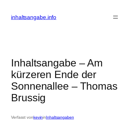
Zum
Inhalt
inhaltsangabe.info
springen
Inhaltsangabe – Am
kürzeren Ende der
Sonnenallee – Thomas
Brussig
Verfasst von
kevin
in
Inhaltsangaben