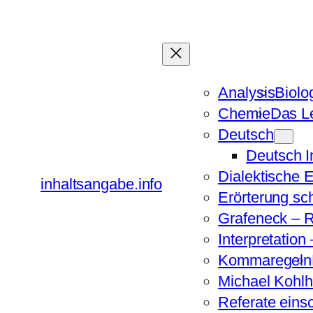
Zum
Inhalt
springen
Analysis
Biolo
Chemie
Das Le
Deutsch
Deutsch 
Dialektische 
inhaltsangabe.info
Erörterung sc
Grafeneck – R
Interpretation
Kommaregeln
Michael Kohlh
Referate eins