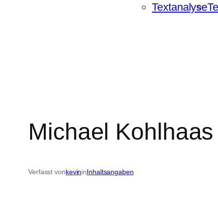
Textanalyse
Te
Michael Kohlhaas
Verfasst von
kevin
in
Inhaltsangaben