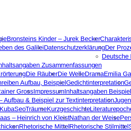
gie
Bronsteins Kinder – Jurek Becker
Charakteri
ben des Galilei
Datenschutzerklärung
Der Proz
Deutsche 
Inhaltsangaben Zusammenfassungen
Erörterung
Die Räuber
Die Welle
Drama
Emilia Gal
hreiben Aufbau, Beispiel
Gedichtinterpretation
Ge
ainer Gross
Impressum
Inhaltsangaben Beispiel
 – Aufbau & Beispiel zur Textinterpretation
Jugen
KubaSeoTräume
Kurzgeschichte
Literaturepoch
aas – Heinrich von Kleist
Nathan der Weise
Per
chicken
Rhetorische Mittel
Rhetorische Stilmittel