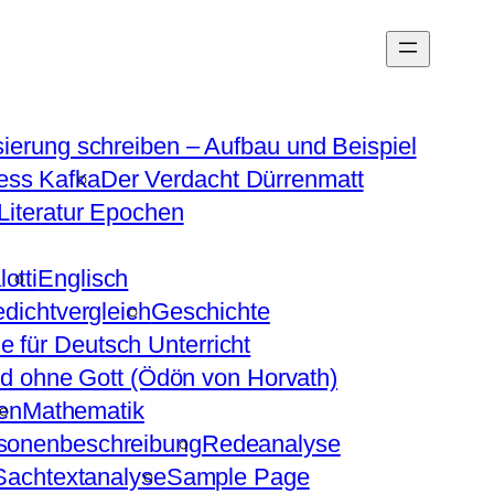
sierung schreiben – Aufbau und Beispiel
ess Kafka
Der Verdacht Dürrenmatt
Literatur Epochen
otti
Englisch
dichtvergleich
Geschichte
e für Deutsch Unterricht
d ohne Gott (Ödön von Horvath)
en
Mathematik
sonenbeschreibung
Redeanalyse
Sachtextanalyse
Sample Page