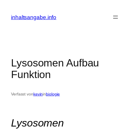
Zum
Inhalt
inhaltsangabe.info
springen
Lysosomen Aufbau
Funktion
Verfasst von
kevin
in
biologie
Lysosomen