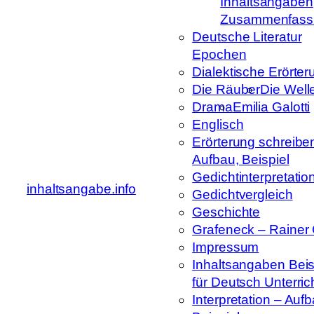
Inhaltsangaben
Zusammenfass
Deutsche Literatur
Epochen
Dialektische Erörter
Die Räuber
Die Well
Drama
Emilia Galotti
Englisch
Erörterung schreibe
Aufbau, Beispiel
Gedichtinterpretatio
inhaltsangabe.info
Gedichtvergleich
Geschichte
Grafeneck – Rainer
Impressum
Inhaltsangaben Beis
für Deutsch Unterric
Interpretation – Auf