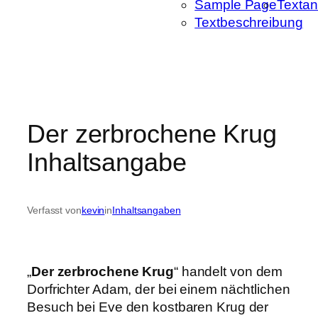
Sample Page
Textan
Textbeschreibung
Der zerbrochene Krug
Inhaltsangabe
Verfasst von
kevin
in
Inhaltsangaben
„
Der zerbrochene Krug
“ handelt von dem
Dorfrichter Adam, der bei einem nächtlichen
Besuch bei Eve den kostbaren Krug der