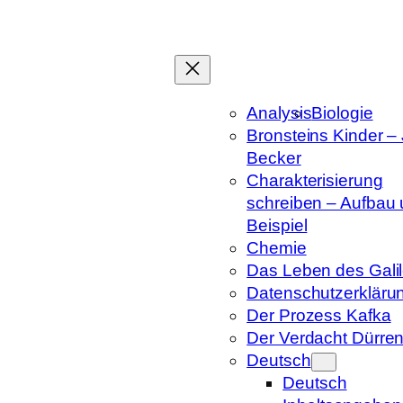
Zum
Inhalt
springen
Analysis
Biologie
Bronsteins Kinder –
Becker
Charakterisierung
schreiben – Aufbau
Beispiel
Chemie
Das Leben des Galil
Datenschutzerkläru
Der Prozess Kafka
Der Verdacht Dürre
Deutsch
Deutsch