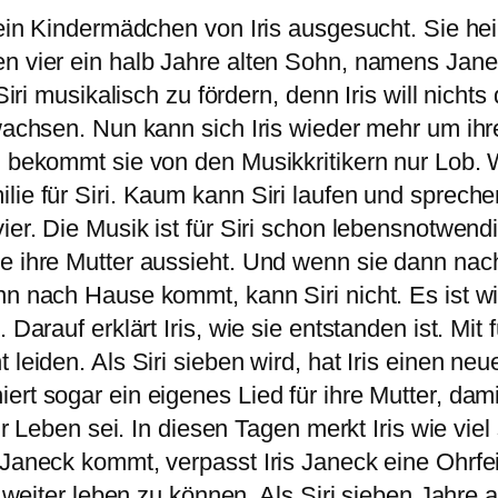
e ein Kindermädchen von Iris ausgesucht. Sie h
en vier ein halb Jahre alten Sohn, namens Jane
Siri musikalisch zu fördern, denn Iris will nichts
ufwachsen. Nun kann sich Iris wieder mehr um i
 bekommt sie von den Musikkritikern nur Lob. We
ie für Siri. Kaum kann Siri laufen und sprechen,
vier. Die Musik ist für Siri schon lebensnotwe
e ihre Mutter aussieht. Und wenn sie dann nach
n nach Hause kommt, kann Siri nicht. Es ist wie
 Darauf erklärt Iris, wie sie entstanden ist. Mit
 leiden. Als Siri sieben wird, hat Iris einen n
rt sogar ein eigenes Lied für ihre Mutter, dami
hr Leben sei. In diesen Tagen merkt Iris wie viel
 Janeck kommt, verpasst Iris Janeck eine Ohrfei
t weiter leben zu können. Als Siri sieben Jahre 