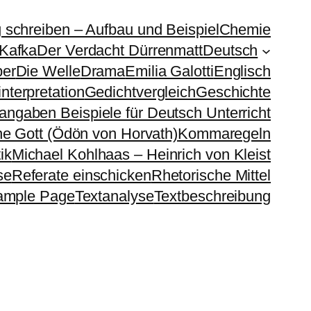
g schreiben – Aufbau und Beispiel
Chemie
 Kafka
Der Verdacht Dürrenmatt
Deutsch
ber
Die Welle
Drama
Emilia Galotti
Englisch
nterpretation
Gedichtvergleich
Geschichte
sangaben Beispiele für Deutsch Unterricht
e Gott (Ödön von Horvath)
Kommaregeln
ik
Michael Kohlhaas – Heinrich von Kleist
se
Referate einschicken
Rhetorische Mittel
ample Page
Textanalyse
Textbeschreibung