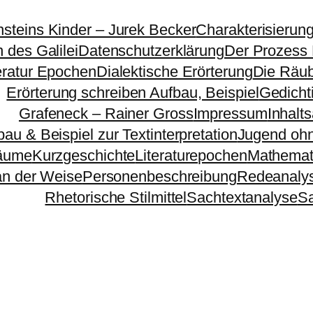
nsteins Kinder – Jurek Becker
Charakterisierun
 des Galilei
Datenschutzerklärung
Der Prozess
eratur Epochen
Dialektische Erörterung
Die Räu
Erörterung schreiben Aufbau, Beispiel
Gedichti
Grafeneck – Rainer Gross
Impressum
Inhalt
bau & Beispiel zur Textinterpretation
Jugend ohn
äume
Kurzgeschichte
Literaturepochen
Mathemat
n der Weise
Personenbeschreibung
Redeanaly
Rhetorische Stilmittel
Sachtextanalyse
S