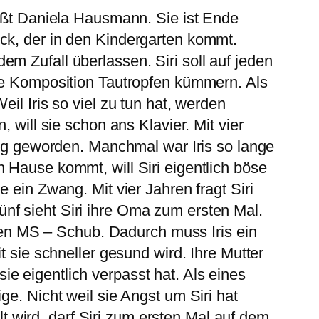
eißt Daniela Hausmann. Sie ist Ende
ck, der in den Kindergarten kommt.
 dem Zufall überlassen. Siri soll auf jeden
hre Komposition Tautropfen kümmern. Als
il Iris so viel zu tun hat, werden
 will sie schon ans Klavier. Mit vier
ndig geworden. Manchmal war Iris so lange
 Hause kommt, will Siri eigentlich böse
 ein Zwang. Mit vier Jahren fragt Siri
 fünf sieht Siri ihre Oma zum ersten Mal.
euen MS – Schub. Dadurch muss Iris ein
t sie schneller gesund wird. Ihre Mutter
 sie eigentlich verpasst hat. Als eines
ge. Nicht weil sie Angst um Siri hat
alt wird, darf Siri zum ersten Mal auf dem