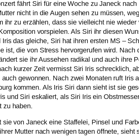
onzert fährt Siri für eine Woche zu Janeck nac
utter nicht in die Augen sehen zu müssen, w
 ihr zu erzählen, dass sie vielleicht nie wieder v
 Komposition vorspielen. Als Siri ihr diesen Wun
Iris das gleiche, Siri hat ihren ersten MS – Sch
 ist, die von Stress hervorgerufen wird. Nach 
ändert sie ihr Aussehen radikal und auch ihre Pe
 kurzer Zeit vermisst Siri Iris schrecklich, aber
n auch gewonnen. Nach zwei Monaten ruft Iris an
urg kommen. Als Iris Siri dann sieht ist sie g
 und Siri eskaliert, als Siri Iris ein Obstmesse
t zu haben.
t sie von Janeck eine Staffelei, Pinsel und Far
hrer Mutter nach wenigen tagen öffnete, sieht s