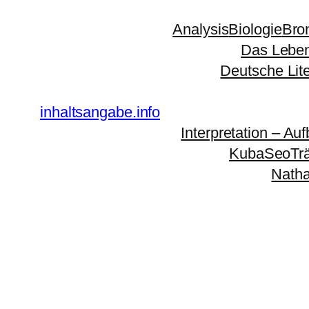
Zum
Analysis
Biologie
Bro
Inhalt
Das Leben
springen
Deutsche Lit
inhaltsangabe.info
Interpretation – Auf
KubaSeoTr
Natha