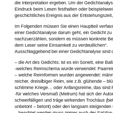
die Interpretation ergeben. Um der Gedichtanalys
Eindruck beim Lesen festhalten oder beispielswe
geschichtliches Ereignis aus der Entstehungszeit
Im Folgenden müssen Sie einen Hauptteil verfass
einer Gedichtanalyse darum geht, ein Gedicht zu 
nachzuerzählen, sondern es müssen konkrete Beispi
dem Leser seine Einsamkeit zu verdeutlichen“.
Ausschlaggebend bei einer Gedichtanalyse sind d
– die Art des Gedichts: ist es ein Sonett, eine Bal
-welches Reimschema wurde verwendet: Paarreim
– welche Reimformen wurden angewendet: männlich
reicher, dreisilbiger Reim, wie z.B. glühende – 
schlimme Kriege… oder Anfangsreime, das sind Rei
-für welches Versmaß (Metrum) hat sich der Autor
schwerfälligen und träge wirkenden Trochäus (bet
unbetont – betont) oder den langsam steigenden 
– beachtet werden muss immer auch der Satzbau