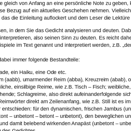
e gleich von Anfang an eine persönliche Note zu geben, k
ise Bezug auf ein aktuelles Geschehen nehmen. Vielleich
, das die Einleitung auflockert und dem Leser die Lektür
en, in dem Sie das Gedicht analysieren und deuten. Dab
interpretieren, also seinen Sinn zu deuten. Es reicht da
ele im Text genannt und interpretiert werden, z.B. „der A
abei immer folgende Bestandteile:
lade, ein Haiku, eine Ode etc.
 (aabb), umarmender Reim (abba), Kreuzreim (abab), o
e, einsilbige Reime, wie z.B. Tisch – Fisch; weibliche,
blühende; Schlagreime, also direkt aufeinanderfolgende s
mwörter direkt am Zeilenanfang, wie z.B. Still ist es i
 entschieden: für den dynamischen, frischen Jambus (unb
ont – unbetont – betont – unbetont), den beweglichen un
und damit belebend wirkenden Anapäst (unbetont – unbet
 des Gedichtes