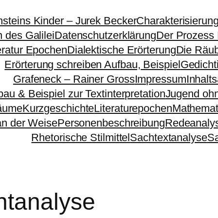
nsteins Kinder – Jurek Becker
Charakterisierun
 des Galilei
Datenschutzerklärung
Der Prozess
eratur Epochen
Dialektische Erörterung
Die Räu
Erörterung schreiben Aufbau, Beispiel
Gedichti
Grafeneck – Rainer Gross
Impressum
Inhalt
bau & Beispiel zur Textinterpretation
Jugend ohn
äume
Kurzgeschichte
Literaturepochen
Mathemat
n der Weise
Personenbeschreibung
Redeanaly
Rhetorische Stilmittel
Sachtextanalyse
S
htanalyse