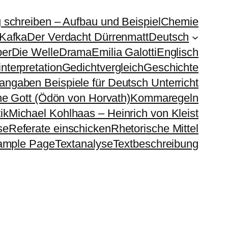
g schreiben – Aufbau und Beispiel
Chemie
 Kafka
Der Verdacht Dürrenmatt
Deutsch
ber
Die Welle
Drama
Emilia Galotti
Englisch
nterpretation
Gedichtvergleich
Geschichte
sangaben Beispiele für Deutsch Unterricht
e Gott (Ödön von Horvath)
Kommaregeln
ik
Michael Kohlhaas – Heinrich von Kleist
se
Referate einschicken
Rhetorische Mittel
ample Page
Textanalyse
Textbeschreibung