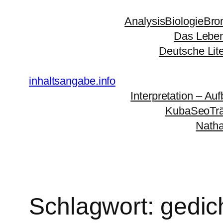
Zum
Analysis
Biologie
Bro
Inhalt
Das Leben
springen
Deutsche Lit
inhaltsangabe.info
Interpretation – Auf
KubaSeoTr
Natha
Schlagwort:
gedic