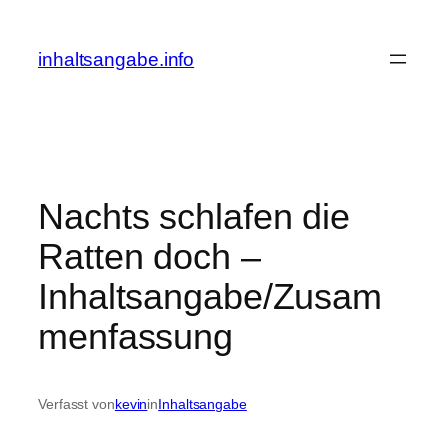
Zum
Inhalt
inhaltsangabe.info
springen
Nachts schlafen die
Ratten doch –
Inhaltsangabe/Zusam
menfassung
Verfasst von
kevin
in
Inhaltsangabe