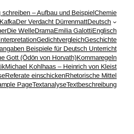
g schreiben – Aufbau und Beispiel
Chemie
 Kafka
Der Verdacht Dürrenmatt
Deutsch
ber
Die Welle
Drama
Emilia Galotti
Englisch
nterpretation
Gedichtvergleich
Geschichte
sangaben Beispiele für Deutsch Unterricht
e Gott (Ödön von Horvath)
Kommaregeln
ik
Michael Kohlhaas – Heinrich von Kleist
se
Referate einschicken
Rhetorische Mittel
ample Page
Textanalyse
Textbeschreibung