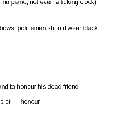
 no piano, not even a ticking clock)
k bows, policemen should wear black
nd to honour his dead friend
cts of honour