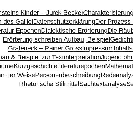
nsteins Kinder – Jurek Becker
Charakterisierun
 des Galilei
Datenschutzerklärung
Der Prozess
eratur Epochen
Dialektische Erörterung
Die Räu
Erörterung schreiben Aufbau, Beispiel
Gedichti
Grafeneck – Rainer Gross
Impressum
Inhalt
bau & Beispiel zur Textinterpretation
Jugend ohn
äume
Kurzgeschichte
Literaturepochen
Mathemat
n der Weise
Personenbeschreibung
Redeanaly
Rhetorische Stilmittel
Sachtextanalyse
S