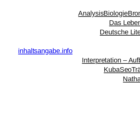
Zum
Analysis
Biologie
Bro
Inhalt
Das Leben
springen
Deutsche Lit
inhaltsangabe.info
Interpretation – Auf
KubaSeoTr
Natha