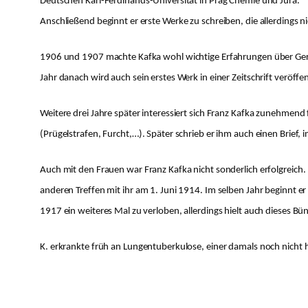
Deutschen Karl-Ferdinands-Universität in Prag Chemie und Jura.
Anschließend beginnt er erste Werke zu schreiben, die allerdings n
1906 und 1907 machte Kafka wohl wichtige Erfahrungen über Gerich
Jahr danach wird auch sein erstes Werk in einer Zeitschrift veröffen
Weitere drei Jahre später interessiert sich Franz Kafka zunehmen
(Prügelstrafen, Furcht,…). Später schrieb er ihm auch einen Brief,
Auch mit den Frauen war Franz Kafka nicht sonderlich erfolgreich. E
anderen Treffen mit ihr am 1. Juni 1914. Im selben Jahr beginnt er
1917 ein weiteres Mal zu verloben, allerdings hielt auch dieses B
K. erkrankte früh an Lungentuberkulose, einer damals noch nicht 