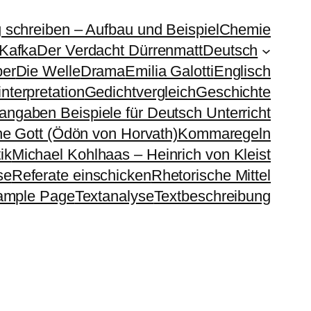
g schreiben – Aufbau und Beispiel
Chemie
 Kafka
Der Verdacht Dürrenmatt
Deutsch
ber
Die Welle
Drama
Emilia Galotti
Englisch
nterpretation
Gedichtvergleich
Geschichte
sangaben Beispiele für Deutsch Unterricht
e Gott (Ödön von Horvath)
Kommaregeln
ik
Michael Kohlhaas – Heinrich von Kleist
se
Referate einschicken
Rhetorische Mittel
ample Page
Textanalyse
Textbeschreibung