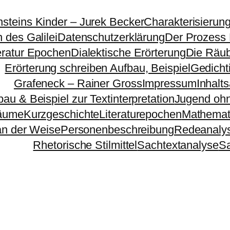
nsteins Kinder – Jurek Becker
Charakterisierun
 des Galilei
Datenschutzerklärung
Der Prozess
eratur Epochen
Dialektische Erörterung
Die Räu
Erörterung schreiben Aufbau, Beispiel
Gedichti
Grafeneck – Rainer Gross
Impressum
Inhalt
bau & Beispiel zur Textinterpretation
Jugend ohn
äume
Kurzgeschichte
Literaturepochen
Mathemat
n der Weise
Personenbeschreibung
Redeanaly
Rhetorische Stilmittel
Sachtextanalyse
S