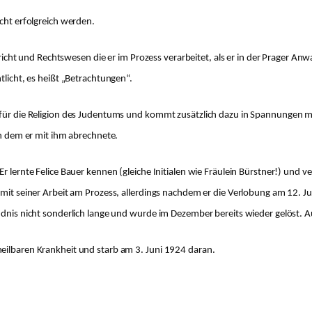
icht erfolgreich werden.
t und Rechtswesen die er im Prozess verarbeitet, als er in der Prager Anwalt
tlicht, es heißt
„Betrachtungen“.
d für die Religion des Judentums und kommt zusätzlich dazu in Spannungen 
 in dem er mit ihm abrechnete.
r lernte Felice Bauer kennen (gleiche Initialen wie Fräulein Bürstner!) und
 mit seiner Arbeit am Prozess, allerdings nachdem er die Verlobung am 12. Ju
ündnis nicht sonderlich lange und wurde im Dezember bereits wieder gelöst
heilbaren Krankheit und starb am 3. Juni 1924 daran.