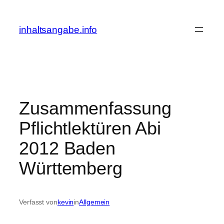
Zum
Inhalt
inhaltsangabe.info
springen
Zusammenfassung
Pflichtlektüren Abi
2012 Baden
Württemberg
Verfasst von
kevin
in
Allgemein