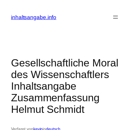
Zum
Inhalt
inhaltsangabe.info
springen
Gesellschaftliche Moral
des Wissenschaftlers
Inhaltsangabe
Zusammenfassung
Helmut Schmidt
Verfasst von
kevin
in
deutsch