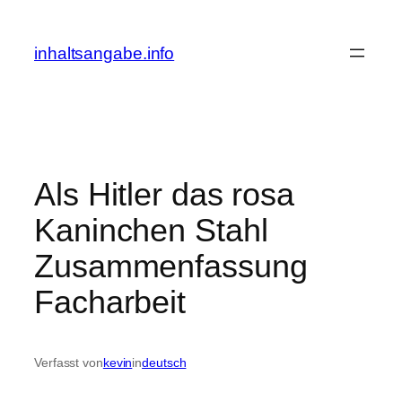
Zum
Inhalt
inhaltsangabe.info
springen
Als Hitler das rosa
Kaninchen Stahl
Zusammenfassung
Facharbeit
Verfasst von
kevin
in
deutsch