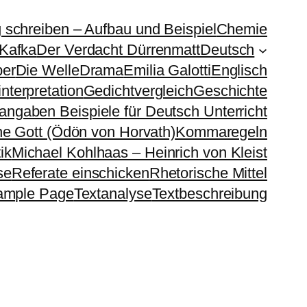
g schreiben – Aufbau und Beispiel
Chemie
 Kafka
Der Verdacht Dürrenmatt
Deutsch
ber
Die Welle
Drama
Emilia Galotti
Englisch
nterpretation
Gedichtvergleich
Geschichte
sangaben Beispiele für Deutsch Unterricht
e Gott (Ödön von Horvath)
Kommaregeln
ik
Michael Kohlhaas – Heinrich von Kleist
se
Referate einschicken
Rhetorische Mittel
ample Page
Textanalyse
Textbeschreibung