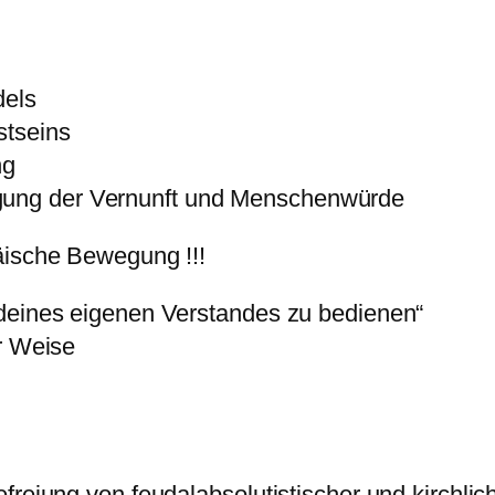
dels
stseins
ng
igung der Vernunft und Menschenwürde
äische Bewegung !!!
 deines eigenen Verstandes zu bedienen“
er Weise
efreiung von feudalabsolutistischer und kirchl