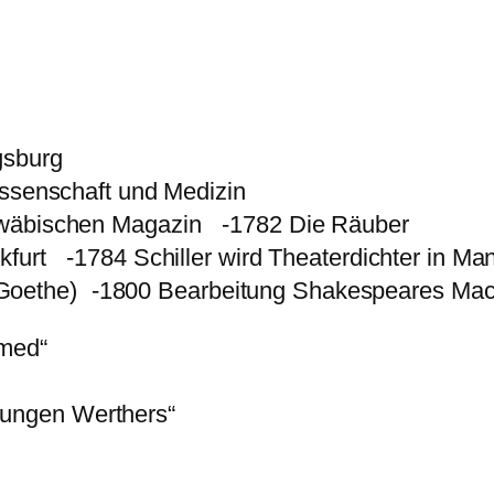
gsburg
issenschaft und Medizin
chwäbischen Magazin -1782 Die Räuber
kfurt -1784 Schiller wird Theaterdichter in M
 mit Goethe) -1800 Bearbeitung Shakespeares M
med“
ngen Werthers“