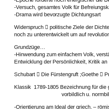
-Versuch, gesamtes Volk für Befreiungs
-Drama wird bevorzugte Dichtungsart
Widerspruch  politische Ziele der Dich
noch zu unterentwickelt um auf revolutio
Grundzüge…
-Hinwendung zum einfachem Volk, verstär
Entwicklung der Persönlichkeit, Kritik a
Schubart  Die Fürstengruft ;Goethe  P
Klassik 1789-1805 Bezeichnung für di
vorbildlich u. normbildend 
-Orientierung am Ideal der griech. – röm