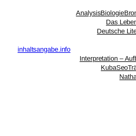
Zum
Analysis
Biologie
Bro
Inhalt
Das Leben
springen
Deutsche Lit
inhaltsangabe.info
Interpretation – Auf
KubaSeoTr
Natha