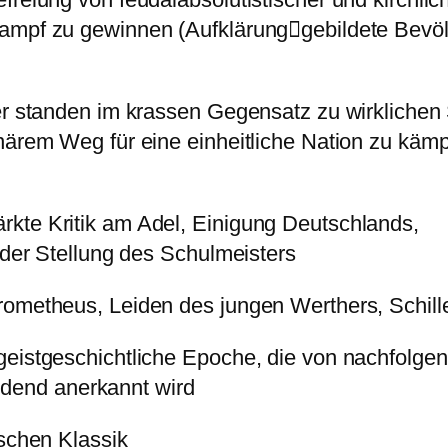
kampf zu gewinnen (Aufklärunggebildete Bevöl
ter standen im krassen Gegensatz zu wirklichen
närem Weg für eine einheitliche Nation zu kämp
kte Kritik am Adel, Einigung Deutschlands,
n der Stellung des Schulmeisters
rometheus, Leiden des jungen Werthers, Schill
e geistgeschichtliche Epoche, die von nach
anerkannt wird
ischen Klassik