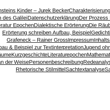
nsteins Kinder – Jurek Becker
Charakterisierun
 des Galilei
Datenschutzerklärung
Der Prozess
eratur Epochen
Dialektische Erörterung
Die Räu
Erörterung schreiben Aufbau, Beispiel
Gedichti
Grafeneck – Rainer Gross
Impressum
Inhalt
bau & Beispiel zur Textinterpretation
Jugend ohn
äume
Kurzgeschichte
Literaturepochen
Mathemat
n der Weise
Personenbeschreibung
Redeanaly
Rhetorische Stilmittel
Sachtextanalyse
S