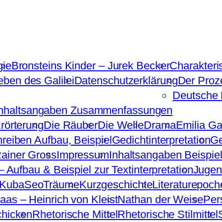
gie
Bronsteins Kinder – Jurek Becker
Charakteri
ben des Galilei
Datenschutzerklärung
Der Proz
Deutsche 
Inhaltsangaben Zusammenfassungen
Erörterung
Die Räuber
Die Welle
Drama
Emilia Gal
hreiben Aufbau, Beispiel
Gedichtinterpretation
Ge
ainer Gross
Impressum
Inhaltsangaben Beispiel
 – Aufbau & Beispiel zur Textinterpretation
Jugen
KubaSeoTräume
Kurzgeschichte
Literaturepoch
aas – Heinrich von Kleist
Nathan der Weise
Per
chicken
Rhetorische Mittel
Rhetorische Stilmittel