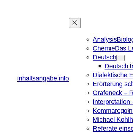
Zum
Inhalt
springen
Analysis
Biolo
Chemie
Das Le
Deutsch
Deutsch 
Dialektische 
inhaltsangabe.info
Erörterung sc
Grafeneck – R
Interpretation
Kommaregeln
Michael Kohlh
Referate eins