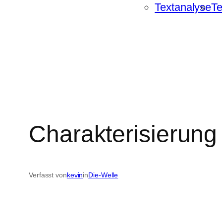
Textanalyse
Te
Charakterisierung
Verfasst von
kevin
in
Die-Welle