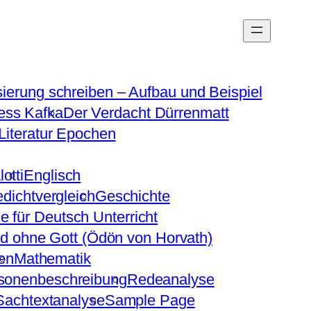
sierung schreiben – Aufbau und Beispiel
ess Kafka
Der Verdacht Dürrenmatt
Literatur Epochen
otti
Englisch
dichtvergleich
Geschichte
e für Deutsch Unterricht
d ohne Gott (Ödön von Horvath)
en
Mathematik
sonenbeschreibung
Redeanalyse
Sachtextanalyse
Sample Page