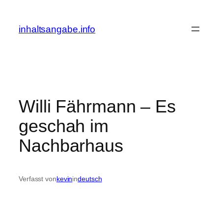
Zum
Inhalt
inhaltsangabe.info
springen
Willi Fährmann – Es
geschah im
Nachbarhaus
Verfasst von
kevin
in
deutsch