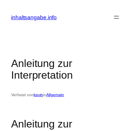
Zum
Inhalt
inhaltsangabe.info
springen
Anleitung zur
Interpretation
Verfasst von
kevin
in
Allgemein
Anleitung zur