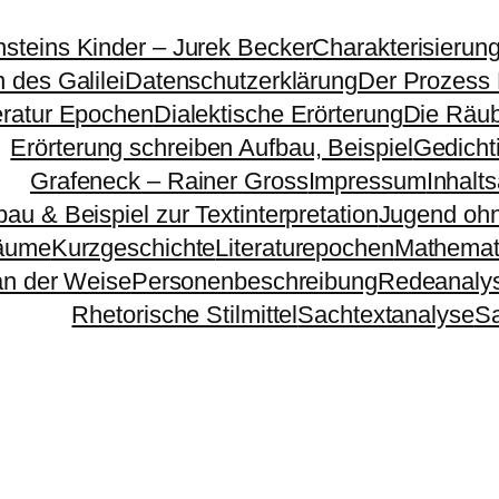
nsteins Kinder – Jurek Becker
Charakterisierun
 des Galilei
Datenschutzerklärung
Der Prozess
eratur Epochen
Dialektische Erörterung
Die Räu
Erörterung schreiben Aufbau, Beispiel
Gedichti
Grafeneck – Rainer Gross
Impressum
Inhalt
bau & Beispiel zur Textinterpretation
Jugend ohn
äume
Kurzgeschichte
Literaturepochen
Mathemat
n der Weise
Personenbeschreibung
Redeanaly
Rhetorische Stilmittel
Sachtextanalyse
S