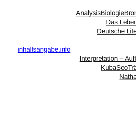
Zum
Analysis
Biologie
Bro
Inhalt
Das Leben
springen
Deutsche Lit
inhaltsangabe.info
Interpretation – Auf
KubaSeoTr
Natha