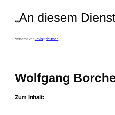
„An diesem Dienst
Verfasst von
kevin
in
deutsch
Wolfgang Borche
Zum Inhalt: