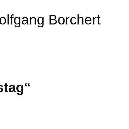
olfgang Borchert
stag“