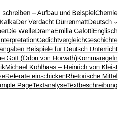
g schreiben – Aufbau und Beispiel
Chemie
 Kafka
Der Verdacht Dürrenmatt
Deutsch
ber
Die Welle
Drama
Emilia Galotti
Englisch
nterpretation
Gedichtvergleich
Geschichte
sangaben Beispiele für Deutsch Unterricht
e Gott (Ödön von Horvath)
Kommaregeln
ik
Michael Kohlhaas – Heinrich von Kleist
se
Referate einschicken
Rhetorische Mittel
ample Page
Textanalyse
Textbeschreibung