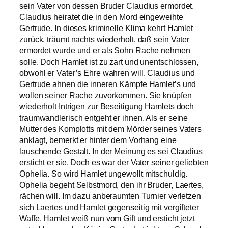
sein Vater von dessen Bruder Claudius ermordet.
Claudius heiratet die in den Mord eingeweihte
Gertrude. In dieses kriminelle Klima kehrt Hamlet
zurück, träumt nachts wiederholt, daß sein Vater
ermordet wurde und er als Sohn Rache nehmen
solle. Doch Hamlet ist zu zart und unentschlossen,
obwohl er Vater’s Ehre wahren will. Claudius und
Gertrude ahnen die inneren Kämpfe Hamlet’s und
wollen seiner Rache zuvorkommen. Sie knüpfen
wiederholt Intrigen zur Beseitigung Hamlets doch
traumwandlerisch entgeht er ihnen. Als er seine
Mutter des Komplotts mit dem Mörder seines Vaters
anklagt, bemerkt er hinter dem Vorhang eine
lauschende Gestalt. In der Meinung es sei Claudius
ersticht er sie. Doch es war der Vater seiner geliebten
Ophelia. So wird Hamlet ungewollt mitschuldig.
Ophelia begeht Selbstmord, den ihr Bruder, Laertes,
rächen will. Im dazu anberaumten Turnier verletzen
sich Laertes und Hamlet gegenseitig mit vergifteter
Waffe. Hamlet weiß nun vom Gift und ersticht jetzt