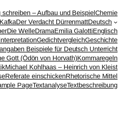
g schreiben – Aufbau und Beispiel
Chemie
 Kafka
Der Verdacht Dürrenmatt
Deutsch
ber
Die Welle
Drama
Emilia Galotti
Englisch
nterpretation
Gedichtvergleich
Geschichte
sangaben Beispiele für Deutsch Unterricht
e Gott (Ödön von Horvath)
Kommaregeln
ik
Michael Kohlhaas – Heinrich von Kleist
se
Referate einschicken
Rhetorische Mittel
ample Page
Textanalyse
Textbeschreibung