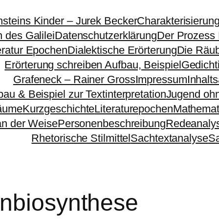
nsteins Kinder – Jurek Becker
Charakterisierun
 des Galilei
Datenschutzerklärung
Der Prozess
eratur Epochen
Dialektische Erörterung
Die Räu
Erörterung schreiben Aufbau, Beispiel
Gedichti
Grafeneck – Rainer Gross
Impressum
Inhalt
bau & Beispiel zur Textinterpretation
Jugend ohn
äume
Kurzgeschichte
Literaturepochen
Mathemat
n der Weise
Personenbeschreibung
Redeanaly
Rhetorische Stilmittel
Sachtextanalyse
S
inbiosynthese