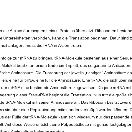
 die Aminosäuresequenz eines Proteins übersetzt. Ribosomen bestehen
de Untereinheiten verbinden, kann die Translation beginnen. Dafür sind 
heit anlagert, muss die tRNA in Aktion treten.
onfolge zur mRNA zu bringen. tRNA-Moleküle bestehen aus einer Seque
RNA-Molekül besitzt an einem Ende ein Triplett, das so genannte Antico
ifische Aminosäure. Die Zuordnung der jeweils „richtigen“ Aminosäure a
en, eine für tRNA, eine für die Aminosäure. Eine tRNA, die sich über ih
tt der mRNA eine bestimmte Aminosäure zugewiesen. Da jede mRNA mit 
agerung dieser Start-tRNA beginnt die Translation. Nun tritt die große 
te tRNA-Molekül mit seiner Aminosäure an. Das Ribosom besitzt zwei d
 sie über eine Peptidbindung miteinander verknüpft werden können. 
s der Fülle der tRNA-Moleküle kann sich wiederum nur das passende anl
t. Auf diese Weise entsteht eine Polypeptidkette mit genau festgelegt
„ihrer“ Aminosäure beladen werden.