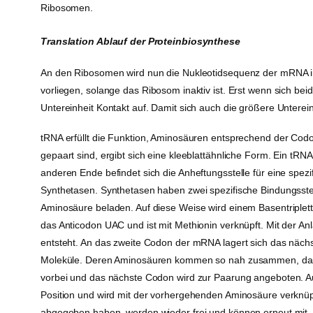
Ribosomen.
Translation Ablauf der Proteinbiosynthese
An den Ribosomen wird nun die Nukleotidsequenz der mRNA in
vorliegen, solange das Ribosom inaktiv ist. Erst wenn sich bei
Untereinheit Kontakt auf. Damit sich auch die größere Unterein
tRNA erfüllt die Funktion, Aminosäuren entsprechend der Cod
gepaart sind, ergibt sich eine kleeblattähnliche Form. Ein t
anderen Ende befindet sich die Anheftungsstelle für eine spez
Synthetasen. Synthetasen haben zwei spezifische Bindungsstell
Aminosäure beladen. Auf diese Weise wird einem Basentriple
das Anticodon UAC und ist mit Methionin verknüpft. Mit der Anl
entsteht. An das zweite Codon der mRNA lagert sich das nächs
Moleküle. Deren Aminosäuren kommen so nah zusammen, dass
vorbei und das nächste Codon wird zur Paarung angeboten. Au
Position und wird mit der vorhergehenden Aminosäure verknüpf
abgegeben haben, werden wieder frei und können erneut mit 