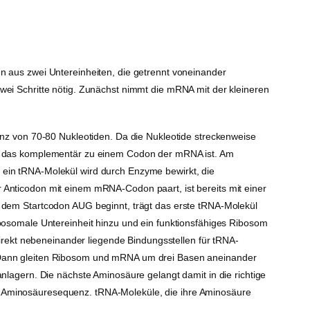
 aus zwei Untereinheiten, die getrennt voneinander
zwei Schritte nötig. Zunächst nimmt die mRNA mit der kleineren
nz von 70-80 Nukleotiden. Da die Nukleotide streckenweise
don, das komplementär zu einem Codon der mRNA ist. Am
n ein tRNA-Molekül wird durch Enzyme bewirkt, die
r Anticodon mit einem mRNA-Codon paart, ist bereits mit einer
dem Startcodon AUG beginnt, trägt das erste tRNA-Molekül
ribosomale Untereinheit hinzu und ein funktionsfähiges Ribosom
irekt nebeneinander liegende Bindungsstellen für tRNA-
Dann gleiten Ribosom und mRNA um drei Basen aneinander
agern. Die nächste Aminosäure gelangt damit in die richtige
er Aminosäuresequenz. tRNA-Moleküle, die ihre Aminosäure