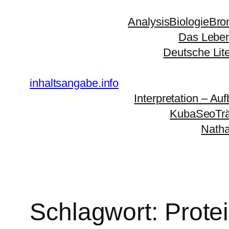
Zum
Analysis
Biologie
Bro
Inhalt
Das Leben
springen
Deutsche Lit
inhaltsangabe.info
Interpretation – Auf
KubaSeoTr
Natha
Schlagwort:
Prote