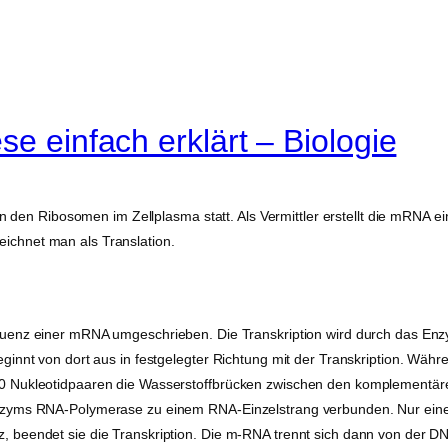
se einfach erklärt – Biologie
an den Ribosomen im Zellplasma statt. Als Vermittler erstellt die mRNA ei
chnet man als Translation.
uenz einer mRNA umgeschrieben. Die Transkription wird durch das Enz
ginnt von dort aus in festgelegter Richtung mit der Transkription. Wäh
20 Nukleotidpaaren die Wasserstoffbrücken zwischen den komplementär
nzyms RNA-Polymerase zu einem RNA-Einzelstrang verbunden. Nur einer
, beendet sie die Transkription. Die m-RNA trennt sich dann von der 