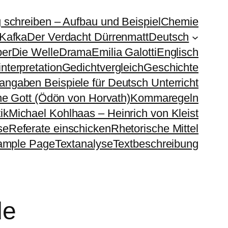
g schreiben – Aufbau und Beispiel
Chemie
 Kafka
Der Verdacht Dürrenmatt
Deutsch
ber
Die Welle
Drama
Emilia Galotti
Englisch
nterpretation
Gedichtvergleich
Geschichte
sangaben Beispiele für Deutsch Unterricht
e Gott (Ödön von Horvath)
Kommaregeln
ik
Michael Kohlhaas – Heinrich von Kleist
se
Referate einschicken
Rhetorische Mittel
ample Page
Textanalyse
Textbeschreibung
de