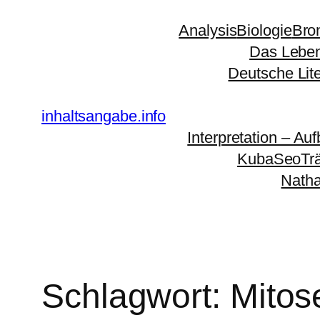
Zum
Analysis
Biologie
Bro
Inhalt
Das Leben
springen
Deutsche Lit
inhaltsangabe.info
Interpretation – Auf
KubaSeoTr
Natha
Schlagwort:
Mitos