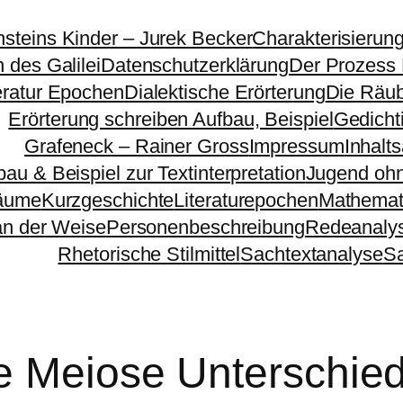
nsteins Kinder – Jurek Becker
Charakterisierun
 des Galilei
Datenschutzerklärung
Der Prozess
eratur Epochen
Dialektische Erörterung
Die Räu
Erörterung schreiben Aufbau, Beispiel
Gedichti
Grafeneck – Rainer Gross
Impressum
Inhalt
bau & Beispiel zur Textinterpretation
Jugend ohn
äume
Kurzgeschichte
Literaturepochen
Mathemat
n der Weise
Personenbeschreibung
Redeanaly
Rhetorische Stilmittel
Sachtextanalyse
S
e Meiose Unterschie