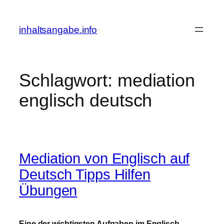
Zum
Inhalt
inhaltsangabe.info
springen
Schlagwort:
mediation
englisch deutsch
Mediation von Englisch auf
Deutsch Tipps Hilfen
Übungen
Eine der wichtigsten Aufgaben im Englisch