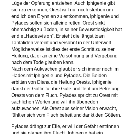
Lüge der Opferung entziehen. Auch Iphigenie gibt
sich zu erkennen, Orest will nur noch sterben um
endlich den Erynnien zu entkommen, Iphigenie und
Pylades sollen sich alleine retten. Orest sinkt
ohnmächtig zu Boden, in seiner Bewusstlosigkeit hat
er die „Hadesvision“. Er sieht die längst toten
Tantaliden vereint und versöhnt in der Unterwelt.
Möglicherweise ist dies der erste Schritt zu seiner
Heilung, da er an eine Versöhnung und Vergebung
nach dem Tode glauben kann.
Nach dem Aufwachen glaubt er sich immer noch im
Hades mit Iphigenie und Pylades. Die Beiden
erbitten von Diana die Heilung Orests. Iphigenie
dankt der Göttin für ihre Güte und fleht um Befreiung
Orests von dem Fluch. Pylades spricht zu Orest mit
sachlichen Worten und will ihn überreden
aufzuwachen. Als Orest aus seiner Vision erwacht,
fühlt er sich vom Fluch befreit und dankt den Göttern.
Pylades drängt zur Eile, er will der Gefahr entrinnen
und sie planen ihre Flucht. Iphigenie hat ein