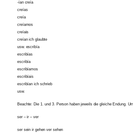
-ían creía
creías
creía
creíamos
creíais
creían ich glaubte
usw. escribía
escribías
escribía
escribíamos
escribíais
escribían ich schrieb
usw.
Beachte: Die 1. und 3. Person haben jeweils die gleiche Endung. Um
ser – ir – ver
ser sein ir gehen ver sehen