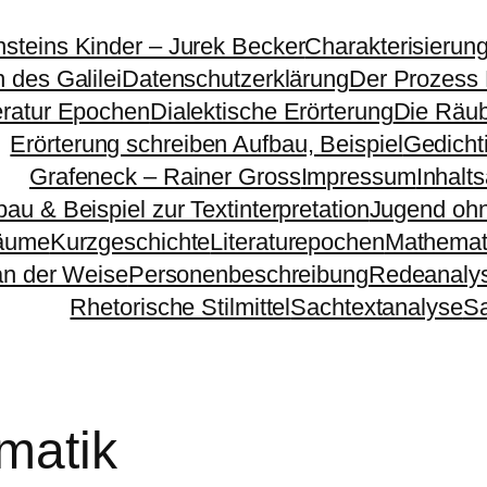
nsteins Kinder – Jurek Becker
Charakterisierun
 des Galilei
Datenschutzerklärung
Der Prozess
eratur Epochen
Dialektische Erörterung
Die Räu
Erörterung schreiben Aufbau, Beispiel
Gedichti
Grafeneck – Rainer Gross
Impressum
Inhalt
bau & Beispiel zur Textinterpretation
Jugend ohn
äume
Kurzgeschichte
Literaturepochen
Mathemat
n der Weise
Personenbeschreibung
Redeanaly
Rhetorische Stilmittel
Sachtextanalyse
S
matik