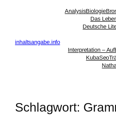
Zum
Analysis
Biologie
Bro
Inhalt
Das Leben
springen
Deutsche Lit
inhaltsangabe.info
Interpretation – Auf
KubaSeoTr
Natha
Schlagwort:
Gram