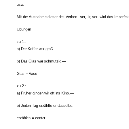
usw.
Mit der Ausnahme dieser drei Verben –ser, -ir, ver- wird das Imperfe
Übungen
zu 1.:
a) Der Koffer war groß.—
b) Das Glas war schmutzig.—
Glas = Vaso
zu 2.:
a) Früher gingen wir oft ins Kino.—
b) Jeden Tag erzählte er dasselbe.—
erzählen = contar