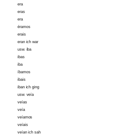
era
eras
era
éramos
erais
eran ich war
usw. iba
ibas
iba
íbamos
ibais
iban ich ging
usw. veía
veías
veía
veíamos
veíais
veían ich sah