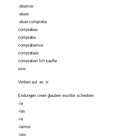
-ábamos
-abais
-aban compraba
comprabas
compraba
comprábamos
comprabais
compraban Ich kaufte
usw.
Verben auf -er, -ir
Endungen creer glauben escribir schreiben
-ía
-ías
-ía
-íamos
-íais