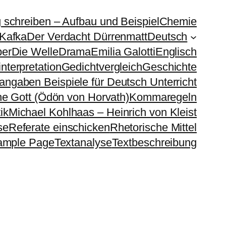
g schreiben – Aufbau und Beispiel
Chemie
 Kafka
Der Verdacht Dürrenmatt
Deutsch
ber
Die Welle
Drama
Emilia Galotti
Englisch
nterpretation
Gedichtvergleich
Geschichte
sangaben Beispiele für Deutsch Unterricht
e Gott (Ödön von Horvath)
Kommaregeln
ik
Michael Kohlhaas – Heinrich von Kleist
se
Referate einschicken
Rhetorische Mittel
ample Page
Textanalyse
Textbeschreibung