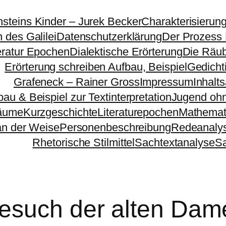
nsteins Kinder – Jurek Becker
Charakterisierun
 des Galilei
Datenschutzerklärung
Der Prozess
eratur Epochen
Dialektische Erörterung
Die Räu
Erörterung schreiben Aufbau, Beispiel
Gedichti
Grafeneck – Rainer Gross
Impressum
Inhalt
bau & Beispiel zur Textinterpretation
Jugend ohn
äume
Kurzgeschichte
Literaturepochen
Mathemat
n der Weise
Personenbeschreibung
Redeanaly
Rhetorische Stilmittel
Sachtextanalyse
S
esuch der alten Dam