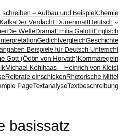
g schreiben – Aufbau und Beispiel
Chemie
 Kafka
Der Verdacht Dürrenmatt
Deutsch
ber
Die Welle
Drama
Emilia Galotti
Englisch
nterpretation
Gedichtvergleich
Geschichte
sangaben Beispiele für Deutsch Unterricht
e Gott (Ödön von Horvath)
Kommaregeln
ik
Michael Kohlhaas – Heinrich von Kleist
se
Referate einschicken
Rhetorische Mittel
ample Page
Textanalyse
Textbeschreibung
e basissatz