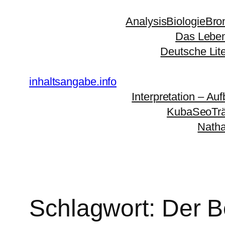
Zum
Analysis
Biologie
Bro
Inhalt
Das Leben
springen
Deutsche Lit
inhaltsangabe.info
Interpretation – Auf
KubaSeoTr
Natha
Schlagwort:
Der B