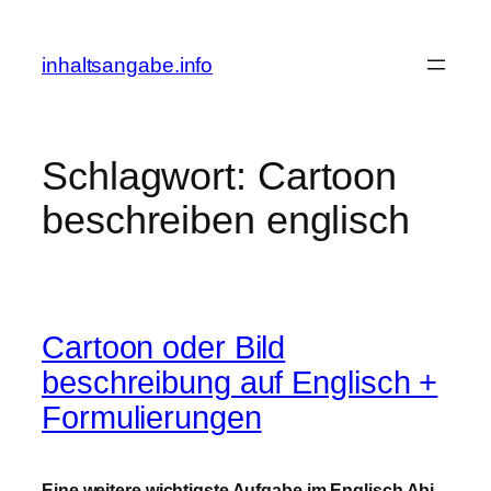
Zum
Inhalt
inhaltsangabe.info
springen
Schlagwort:
Cartoon
beschreiben englisch
Cartoon oder Bild
beschreibung auf Englisch +
Formulierungen
Eine weitere wichtigste Aufgabe im Englisch Abi