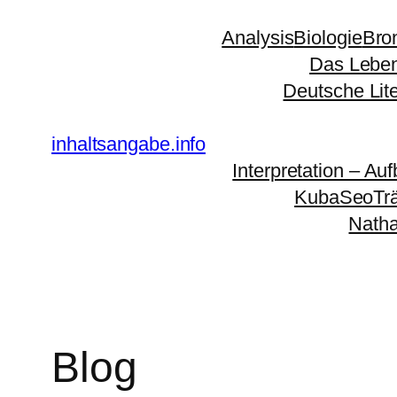
Zum
Analysis
Biologie
Bro
Inhalt
Das Leben
springen
Deutsche Lit
inhaltsangabe.info
Interpretation – Auf
KubaSeoTr
Natha
Blog