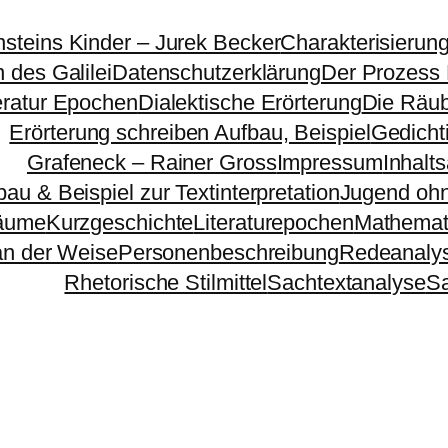
nsteins Kinder – Jurek Becker
Charakterisierun
 des Galilei
Datenschutzerklärung
Der Prozess
eratur Epochen
Dialektische Erörterung
Die Räu
Erörterung schreiben Aufbau, Beispiel
Gedichti
Grafeneck – Rainer Gross
Impressum
Inhalt
bau & Beispiel zur Textinterpretation
Jugend ohn
äume
Kurzgeschichte
Literaturepochen
Mathemat
n der Weise
Personenbeschreibung
Redeanaly
Rhetorische Stilmittel
Sachtextanalyse
S