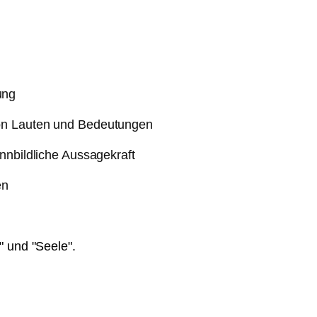
ung
on Lauten und Bedeutungen
nnbildliche Aussagekraft
en
" und "Seele".