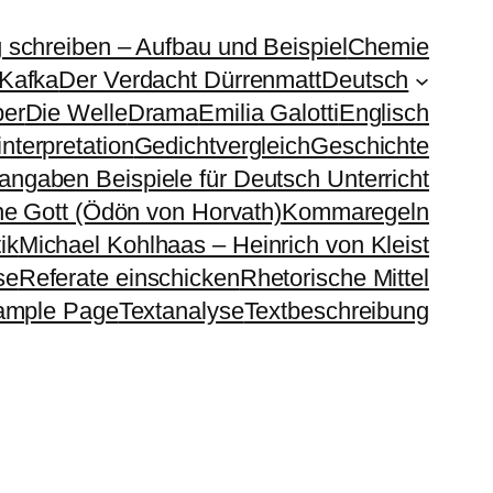
g schreiben – Aufbau und Beispiel
Chemie
 Kafka
Der Verdacht Dürrenmatt
Deutsch
ber
Die Welle
Drama
Emilia Galotti
Englisch
nterpretation
Gedichtvergleich
Geschichte
sangaben Beispiele für Deutsch Unterricht
e Gott (Ödön von Horvath)
Kommaregeln
ik
Michael Kohlhaas – Heinrich von Kleist
se
Referate einschicken
Rhetorische Mittel
ample Page
Textanalyse
Textbeschreibung