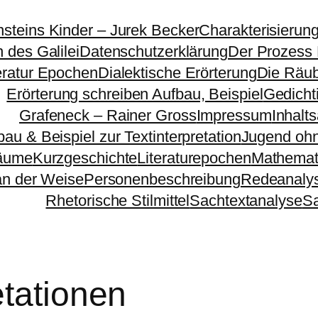
nsteins Kinder – Jurek Becker
Charakterisierun
 des Galilei
Datenschutzerklärung
Der Prozess
eratur Epochen
Dialektische Erörterung
Die Räu
Erörterung schreiben Aufbau, Beispiel
Gedichti
Grafeneck – Rainer Gross
Impressum
Inhalt
bau & Beispiel zur Textinterpretation
Jugend ohn
äume
Kurzgeschichte
Literaturepochen
Mathemat
n der Weise
Personenbeschreibung
Redeanaly
Rhetorische Stilmittel
Sachtextanalyse
S
etationen