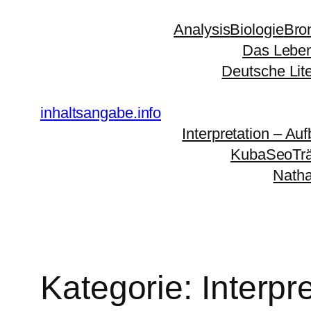
Zum
Analysis
Biologie
Bro
Inhalt
Das Leben
springen
Deutsche Lit
inhaltsangabe.info
Interpretation – Auf
KubaSeoTr
Natha
Kategorie:
Interpr