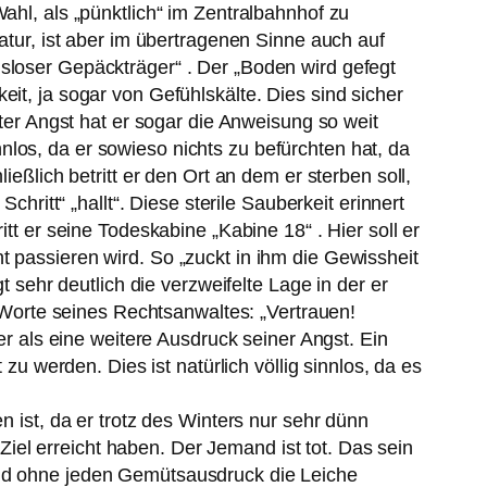
ahl, als „pünktlich“ im Zentralbahnhof zu
ratur, ist aber im übertragenen Sinne auch auf
gsloser Gepäckträger“ . Der „Boden wird gefegt
it, ja sogar von Gefühlskälte. Dies sind sicher
uter Angst hat er sogar die Anweisung so weit
innlos, da er sowieso nichts zu befürchten hat, da
ießlich betritt er den Ort an dem er sterben soll,
chritt“ „hallt“. Diese sterile Sauberkeit erinnert
tt er seine Todeskabine „Kabine 18“ . Hier soll er
t passieren wird. So „zuckt in ihm die Gewissheit
t sehr deutlich die verzweifelte Lage in der er
e Worte seines Rechtsanwaltes: „Vertrauen!
er als eine weitere Ausdruck seiner Angst. Ein
zu werden. Dies ist natürlich völlig sinnlos, da es
n ist, da er trotz des Winters nur sehr dünn
 Ziel erreicht haben. Der Jemand ist tot. Das sein
 und ohne jeden Gemütsausdruck die Leiche