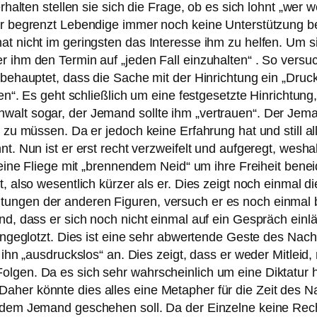
rhalten stellen sie sich die Frage, ob es sich lohnt „wer 
der begrenzt Lebendige immer noch keine Unterstützung 
at nicht im geringsten das Interesse ihm zu helfen. Um s
r ihm den Termin auf „jeden Fall einzuhalten“ . So versu
 behauptet, dass die Sache mit der Hinrichtung ein „Druckf
rten“. Es geht schließlich um eine festgesetzte Hinricht
alt sogar, der Jemand sollte ihm „vertrauen“. Der Jemand
n zu müssen. Da er jedoch keine Erfahrung hat und still a
t. Nun ist er erst recht verzweifelt und aufgeregt, wesha
r eine Fliege mit „brennendem Neid“ um ihre Freiheit bene
, also wesentlich kürzer als er. Dies zeigt noch einmal di
ungen der anderen Figuren, versuch er es noch einmal be
nd, dass er sich noch nicht einmal auf ein Gespräch einl
 angeglotzt. Dies ist eine sehr abwertende Geste des Nac
 ihn „ausdruckslos“ an. Dies zeigt, dass er weder Mitleid,
olgen. Da es sich sehr wahrscheinlich um eine Diktatur 
her könnte dies alles eine Metapher für die Zeit des Nat
t dem Jemand geschehen soll. Da der Einzelne keine Rech