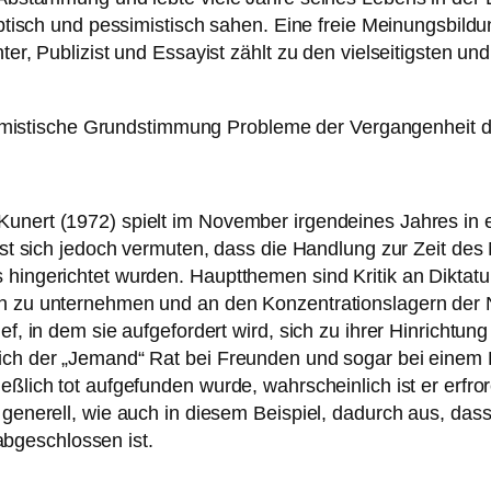
keptisch und pessimistisch sahen. Eine freie Meinungsbil
ter, Publizist und Essayist zählt zu den vielseitigsten un
essimistische Grundstimmung Probleme der Vergangenheit det
Kunert (1972) spielt im November irgendeines Jahres in
sst sich jedoch vermuten, dass die Handlung zur Zeit des 
 hingerichtet wurden. Hauptthemen sind Kritik an Diktat
n zu unternehmen und an den Konzentrationslagern der Nat
ef, in dem sie aufgefordert wird, sich zu ihrer Hinrichtung
ich der „Jemand“ Rat bei Freunden und sogar bei einem R
ßlich tot aufgefunden wurde, wahrscheinlich ist er erfrore
 generell, wie auch in diesem Beispiel, dadurch aus, das
bgeschlossen ist.