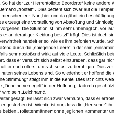
 So hat der „zur Herrentoilette Beorderte“ keine andere W
 Jemand „fröstelt“ . Dies bezieht sich zwar auf die Tempe
t menschenleer. Nur „hier und da gähnt ein beschäftigun
es erzeugt eine Vorstellung von Abstoßung und Sinnlosigke
“ vorgehen. Die Situation ist ihm sehr unbehaglich, vor la
as er an derartiger Kleidung besitzt“ trägt. Dies ist doch s
erwirrtheit handelt er so, wie es ihm befohlen wurde. Schl
toßend durch die „spiegelnde Leere“ in der sein „einsamer S
ls sehr abstoßend wirkt auf viele Leute. Schließlich betri
, dass er versucht sich selbst einzureden, dass gar nich
holt er noch öfters, um sich selbst zu beruhigen. Dies zeig
en Minuten seines Lebens sind. So wiederholt er hoffend di
he Stimmung“ steigt ihm in die Kehle. Dies ist nichts weit
e „fächelnd verriegelt“ in der Hoffnung, dadurch geschützt 
r“ wird sein „Leichnam&
iter gesagt. Es lässt sich zwar vermuten, dass er erfrore
er gestorben ist. Wichtig ist nur, dass die „Herrscher“ ihr
 die beiden „Toilettenmänner“ ohne jeglichen Kommentar