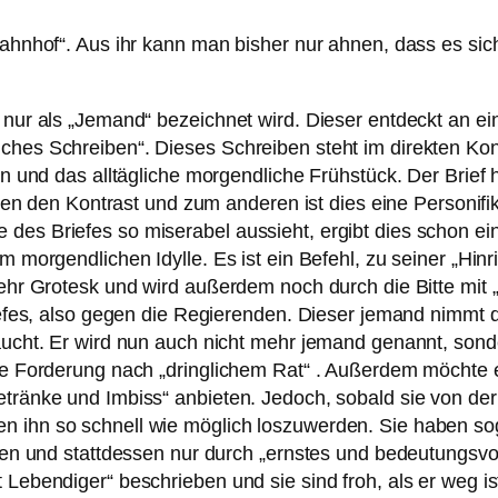
lbahnhof“. Aus ihr kann man bisher nur ahnen, dass es sic
h nur als „Jemand“ bezeichnet wird. Dieser entdeckt an 
ches Schreiben“. Dieses Schreiben steht im direkten Kon
len und das alltägliche morgendliche Frühstück. Der Brief
inen den Kontrast und zum anderen ist dies eine Personifika
des Briefes so miserabel aussieht, ergibt dies schon ein
um morgendlichen Idylle. Es ist ein Befehl, zu seiner „Hi
sehr Grotesk und wird außerdem noch durch die Bitte mit „
Briefes, also gegen die Regierenden. Dieser jemand nimmt
taucht. Er wird nun auch nicht mehr jemand genannt, son
ine Forderung nach „dringlichem Rat“ . Außerdem möchte e
etränke und Imbiss“ anbieten. Jedoch, sobald sie von der
n ihn so schnell wie möglich loszuwerden. Sie haben sog
lfen und stattdessen nur durch „ernstes und bedeutungsvol
 Lebendiger“ beschrieben und sie sind froh, als er weg ist