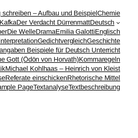
g schreiben – Aufbau und Beispiel
Chemie
 Kafka
Der Verdacht Dürrenmatt
Deutsch
ber
Die Welle
Drama
Emilia Galotti
Englisch
nterpretation
Gedichtvergleich
Geschichte
sangaben Beispiele für Deutsch Unterricht
e Gott (Ödön von Horvath)
Kommaregeln
ik
Michael Kohlhaas – Heinrich von Kleist
se
Referate einschicken
Rhetorische Mittel
ample Page
Textanalyse
Textbeschreibung