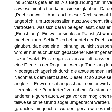
ins Schloss gefallen ist. Als Begründung für ihr Ve
sowieso nicht retten kann, wie sie glauben. Da 
„Rechtsanwalt“ . Aber auch dieser Rechtsanwalt h
angeblich, um „Repressalien auszuweichen“, rät e
vertrösten, was sich daran belegen lässt, dass er
„Einrichtung“. Ein weiter sinnloser Rat ist „Abwa
machen kann. Schließlich behauptet der Rechtsanw
glauben, da diese eine Hoffnung ist, nicht sterbe
wird er nun auch „frisch gebackener Klient“ genann
Laken“ wälzt. Er ist sogar so verzweifelt, dass e
eine Fliege in der Regel nur wenige Tage lang lebt
Niedergeschlagenheit durch die abweisenden Halt
Nacht“ aus dem Bett läutet. Dieser ist so abweise
anglotzt“. Er wird nicht angeschaut, nein er wird
Herrentoilette Beorderten“ zu nähern. So starrt er
anderen Figuren auch, Angst vor den möglichen F
teilweise ohne Grund sogar umgebracht werden. Da
„grundlos“ hingerichtet wurden, genau wie es mi