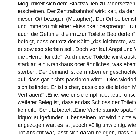
Möglichkeit sich dem Staatswillen zu widersetzen.
erscheinen. Der Zentralbahnhof wirkt kalt, da der
diesen Ort bezogen (Metapher). Der Ort selber is
und immerzu mit einer Flüssigkeit besprengt“ . Di
auch die Gefühle, die im „zur Toilette Beorderten
befolgt, dass er trotz der Kälte „das leichteste, w
er sowieso sterben soll. Doch vor laut Angst und V
die „Herrentoilette“. Auch diese Toilette wirkt abs
stark an ein Krankhaus oder ähnliches, was ebenfal
sterben. Der Jemand ist dermaßen eingeschüchtert
auf, dass gar nichts passieren wird“ . Dies wieder
sich befindet. Er ist sicher, dass dies die letzt
Vertrauen!“ .Eine, wie er sie empfindet „euphorisc
weiterer Beleg ist, dass er das Schloss der Toilett
keinerlei Schutz bietet. „Eine Viertelstunde späte
ldquo; aufgefunden. Über seinen Tot wird nichts we
angezogen war, es ist jedoch völlig unwichtig, wie 
Tot Absicht war, lässt sich daran belegen, dass