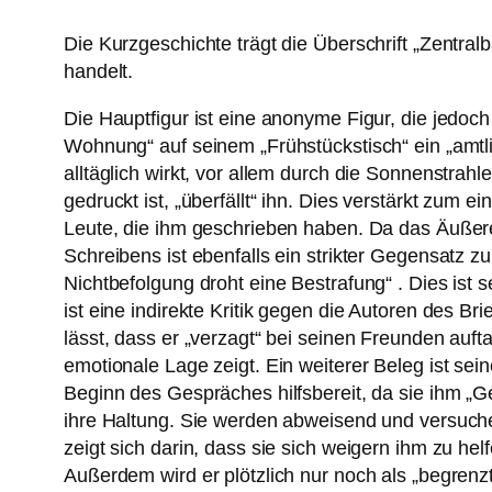
Die Kurzgeschichte trägt die Überschrift „Zentra
handelt.
Die Hauptfigur ist eine anonyme Figur, die jedoc
Wohnung“ auf seinem „Frühstückstisch“ ein „amtli
alltäglich wirkt, vor allem durch die Sonnenstrah
gedruckt ist, „überfällt“ ihn. Dies verstärkt zum e
Leute, die ihm geschrieben haben. Da das Äußere 
Schreibens ist ebenfalls ein strikter Gegensatz z
Nichtbefolgung droht eine Bestrafung“ . Dies ist 
ist eine indirekte Kritik gegen die Autoren des 
lässt, dass er „verzagt“ bei seinen Freunden auf
emotionale Lage zeigt. Ein weiterer Beleg ist se
Beginn des Gespräches hilfsbereit, da sie ihm „G
ihre Haltung. Sie werden abweisend und versuche
zeigt sich darin, dass sie sich weigern ihm zu he
Außerdem wird er plötzlich nur noch als „begrenzt