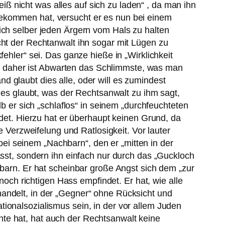
weiß nicht was alles auf sich zu laden“ , da man ihn
bekommen hat, versucht er es nun bei einem
ich selber jeden Ärgern vom Hals zu halten
cht der Rechtanwalt ihn sogar mit Lügen zu
ehler“ sei. Das ganze hieße in „Wirklichkeit
ung, daher ist Abwarten das Schlimmste, was man
 glaubt dies alle, oder will es zumindest
lles glaubt, was der Rechtsanwalt zu ihm sagt,
lb er sich „schlaflos“ in seinem „durchfeuchteten
idet. Hierzu hat er überhaupt keinen Grund, da
e Verzweifelung und Ratlosigkeit. Vor lauter
i seinem „Nachbarn“, den er „mitten in der
ässt, sondern ihn einfach nur durch das „Guckloch
hbarn. Er hat scheinbar große Angst sich dem „zur
 noch richtigen Hass empfindet. Er hat, wie alle
handelt, in der „Gegner“ ohne Rücksicht und
ionalsozialismus sein, in der vor allem Juden
te hat, hat auch der Rechtsanwalt keine