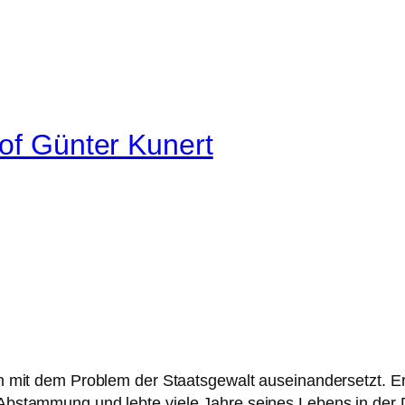
hof Günter Kunert
ich mit dem Problem der Staatsgewalt auseinandersetzt. Er
r Abstammung und lebte viele Jahre seines Lebens in der 