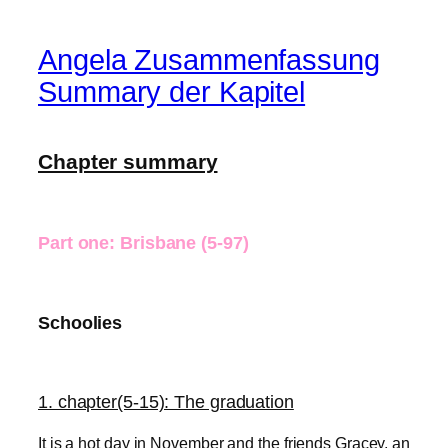
Angela Zusammenfassung
Summary der Kapitel
Chapter summary
Part one: Brisbane
(5-97)
Schoolies
1. chapter
(5-15): The graduation
It is a hot day in November
and the friends Gracey, an